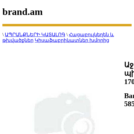
brand.am
\
ԱՊՐԱՆՔՆԵՐԻ ԿԱՏԱԼՈԳ
\
Հացաբուլկեղեն և
թխվածքներ
Կիսաֆաբրիկատներ խմորից
Ա
պի
17
Ba
58