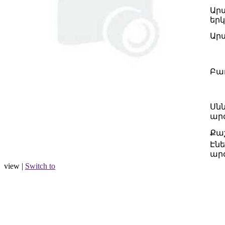
Ար
երկ
Ար
Բաղ
Սն
արժ
Քա
Էն
ար
view |
Switch to