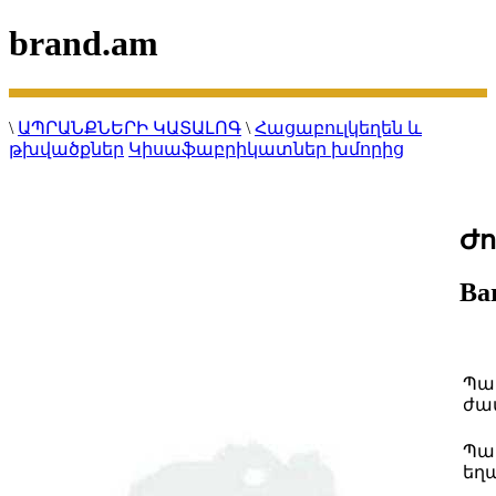
brand.am
\
ԱՊՐԱՆՔՆԵՐԻ ԿԱՏԱԼՈԳ
\
Հացաբուլկեղեն և
թխվածքներ
Կիսաֆաբրիկատներ խմորից
Ժո
Ba
Պա
ժա
Պա
եղ