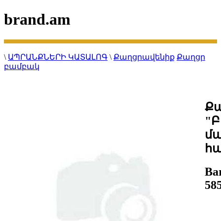
brand.am
\
ԱՊՐԱՆՔՆԵՐԻ ԿԱՏԱԼՈԳ
\
Քաղցրավենիք
Քաղցր
բամբակ
Քա
"Բ
մ
հա
Ba
58