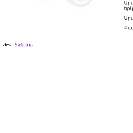
Ար
երկ
Ար
Քա
view |
Switch to