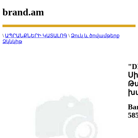
brand.am
\
ԱՊՐԱՆՔՆԵՐԻ ԿԱՏԱԼՈԳ
\
Ձուկ և ծովամթերք
Ձկնկիթ
"D
Սի
Թ
խա
Ba
58