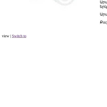
Ար
երկ
Ար
Քա
view |
Switch to