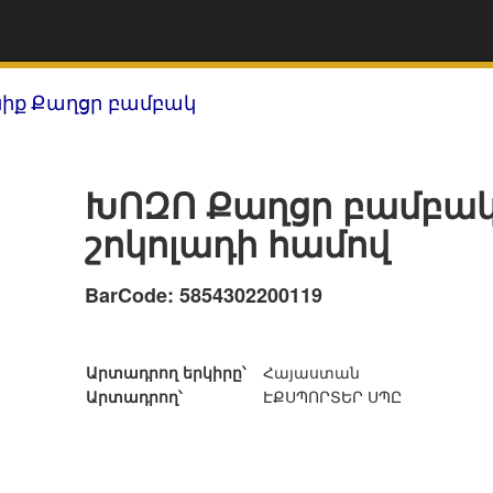
իք
Քաղցր բամբակ
ԽՈԶՈ Քաղցր բամբա
շոկոլադի համով
BarCode: 5854302200119
Արտադրող երկիրը՝
Հայաստան
Արտադրող՝
ԷՔՍՊՈՐՏԵՐ ՍՊԸ