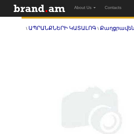
About Us
Contacts
ԱՊՐԱՆՔՆԵՐԻ ԿԱՏԱԼՈԳ
Քաղցրավեն
\
\