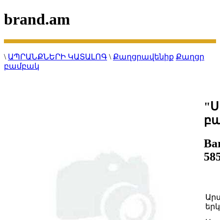
brand.am
\
ԱՊՐԱՆՔՆԵՐԻ ԿԱՏԱԼՈԳ
\
Քաղցրավենիք
Քաղցր
բամբակ
"Ս
բա
Ba
58
Ար
երկ