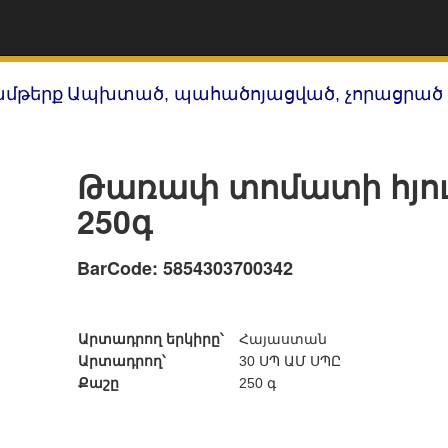
ամթերք
Ապխտած, պահածոյացված, չորացրած 
Թառափ տոմատի հյու
250գ
BarCode: 5854303700342
Արտադրող երկիրը՝
Հայաստան
Արտադրող՝
30 ՍՊ ԱՄ ՍՊԸ
Քաշը
250 գ