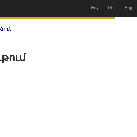
Hay
Rus
Eng
ձուկ
թում