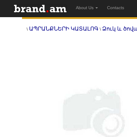
About Us
Contacts
ԱՊՐԱՆՔՆԵՐԻ ԿԱՏԱԼՈԳ
Ձուկ և ծով
\
\