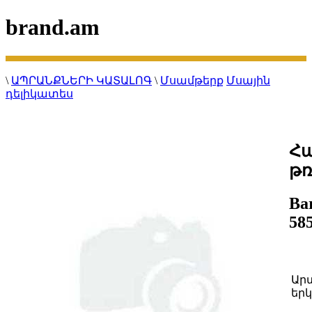
brand.am
\
ԱՊՐԱՆՔՆԵՐԻ ԿԱՏԱԼՈԳ
\
Մսամթերք
Մսային
դելիկատես
Հա
թռ
Ba
58
Ար
երկ