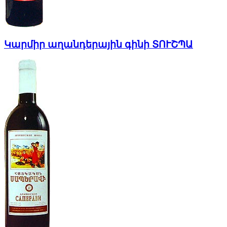
Կարմիր աղանդերային գինի ՏՈՒՇՊԱ