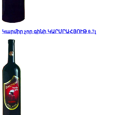
Կարմիր չոր գինի ԿԱՐՄՐԱՀՅՈՒԹ 0.7լ