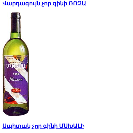
Վարդագույն չոր գինի ՌՈԶԱ
Սպիտակ չոր գինի ՄՍԽԱԼԻ