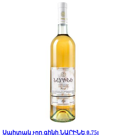
Սպիտակ չոր գինի ՆԱՐԻՆԵ 0.75լ