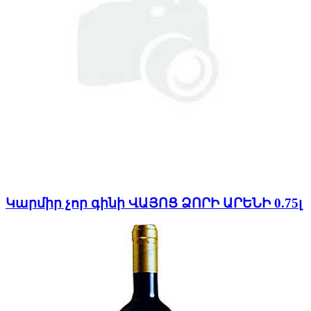
Կարմիր չոր գինի ՎԱՅՈՑ ՁՈՐԻ ԱՐԵՆԻ 0.75լ