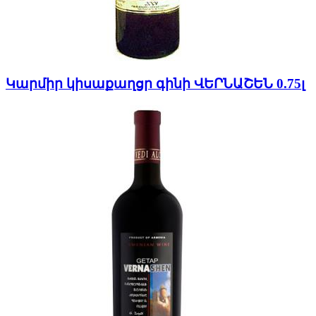
Կարմիր կիսաքաղցր գինի ՎԵՐՆԱՇԵՆ 0.75լ