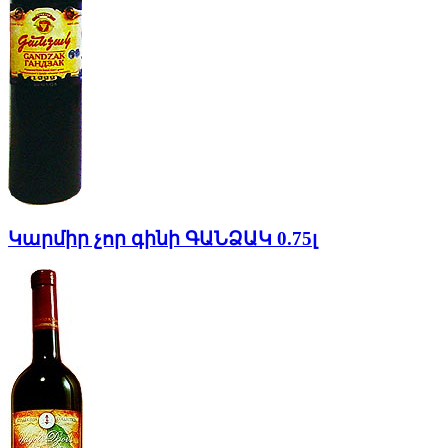
Կարմիր չոր գինի ԳԱՆՁԱԿ 0.75լ