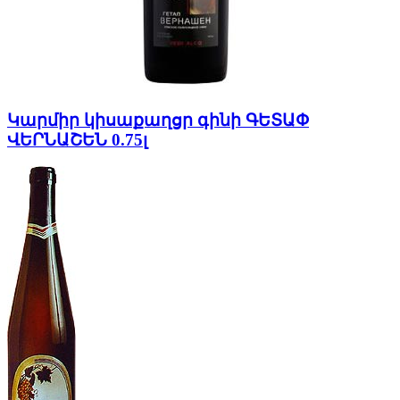
Կարմիր կիսաքաղցր գինի ԳԵՏԱՓ
ՎԵՐՆԱՇԵՆ 0.75լ