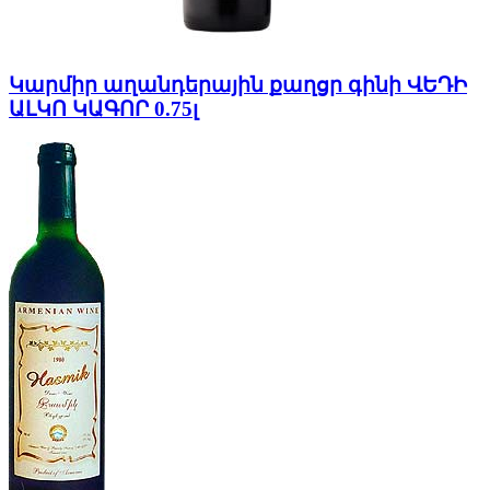
Կարմիր աղանդերային քաղցր գինի ՎԵԴԻ
ԱԼԿՈ ԿԱԳՈՐ 0.75լ