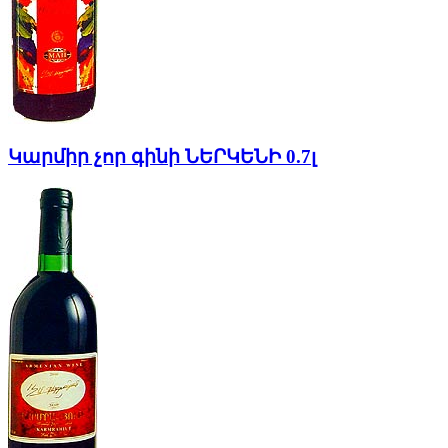
Կարմիր չոր գինի ՆԵՐԿԵՆԻ 0.7լ