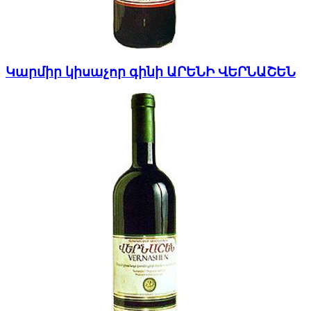
Կարմիր կիսաչոր գինի ԱՐԵՆԻ ՎԵՐՆԱՇԵՆ