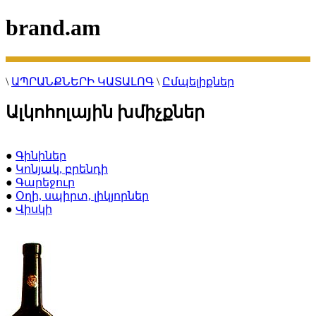
brand.am
\
ԱՊՐԱՆՔՆԵՐԻ ԿԱՏԱԼՈԳ
\
Ըմպելիքներ
Ալկոհոլային խմիչքներ
●
Գինիներ
●
Կոնյակ, բրենդի
●
Գարեջուր
●
Օղի, սպիրտ, լիկյորներ
●
Վիսկի