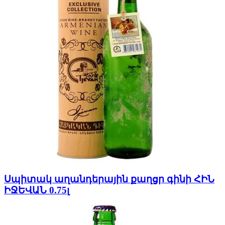
Սպիտակ աղանդերային քաղցր գինի ՀԻՆ
ԻՋԵՎԱՆ 0.75լ