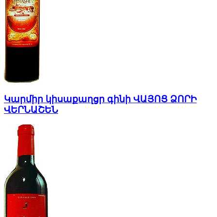
Կարմիր կիսաքաղցր գինի ՎԱՅՈՑ ՁՈՐԻ
ՎԵՐՆԱՇԵՆ