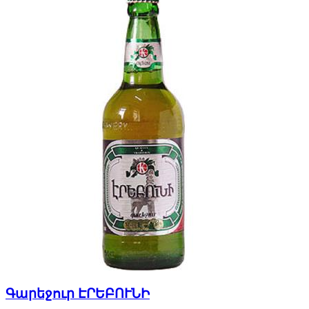
Գարեջուր ԷՐԵԲՈՒՆԻ