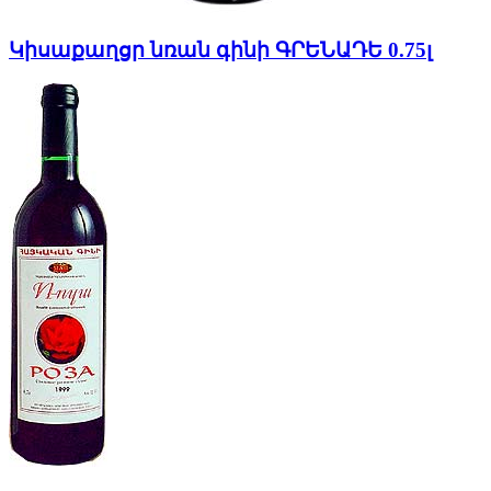
Կիսաքաղցր նռան գինի ԳՐԵՆԱԴԵ 0.75լ