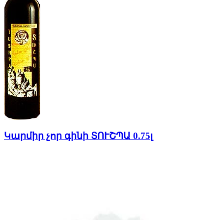
Կարմիր չոր գինի ՏՈՒՇՊԱ 0.75լ