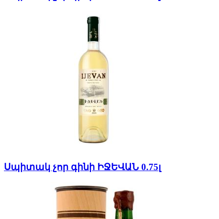
Սպիտակ չոր գինի ԻՋԵՎԱՆ 0.75լ