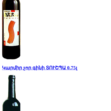
Կարմիր չոր գինի ՏՈՒՇՊԱ 0.75լ