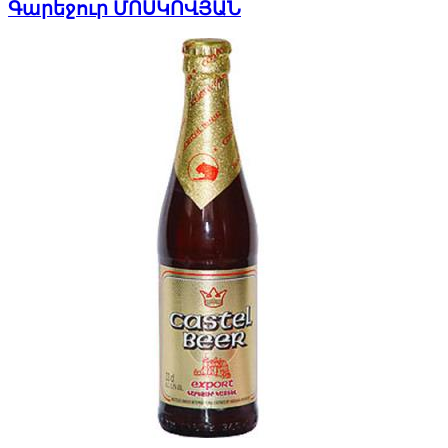
Գարեջուր ՄՈՍԿՈՎՅԱՆ