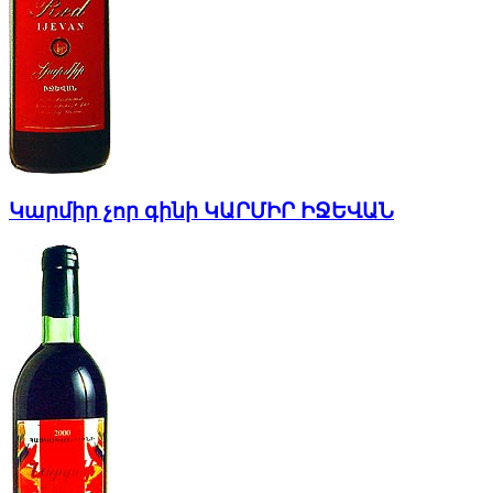
Կարմիր չոր գինի ԿԱՐՄԻՐ ԻՋԵՎԱՆ