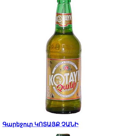
Գարեջուր ԿՈՏԱՅՔ ՉԱՆԻ