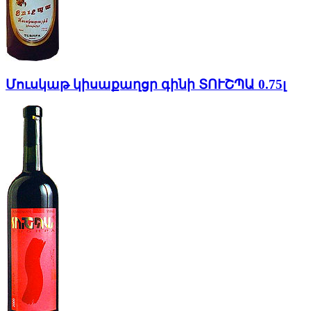
Մուսկաթ կիսաքաղցր գինի ՏՈՒՇՊԱ 0.75լ