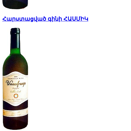
Հարստացված գինի ՀԱՍՄԻԿ