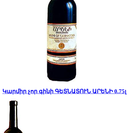
Կարմիր չոր գինի ԳԵՏՆԱՏՈՒՆ ԱՐԵՆԻ 0.75լ