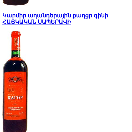
Կարմիր աղանդերային քաղցր գինի
ՀԱՅԿԱԿԱՆ ՍԱՊԵՐԱՎԻ