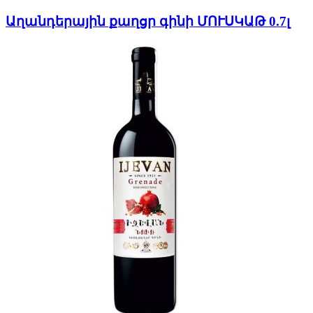
Աղանդերային քաղցր գինի ՄՈՒՍԿԱԹ 0.7լ