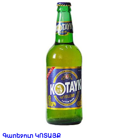
Գարեջուր ԿՈՏԱՅՔ