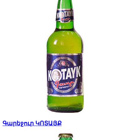
Գարեջուր ԿՈՏԱՅՔ