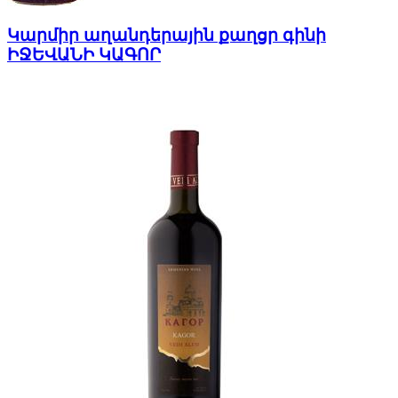
Կարմիր աղանդերային քաղցր գինի
ԻՋԵՎԱՆԻ ԿԱԳՈՐ