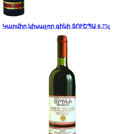
Կարմիր կիսաչոր գինի ՏՈՒՇՊԱ 0.75լ