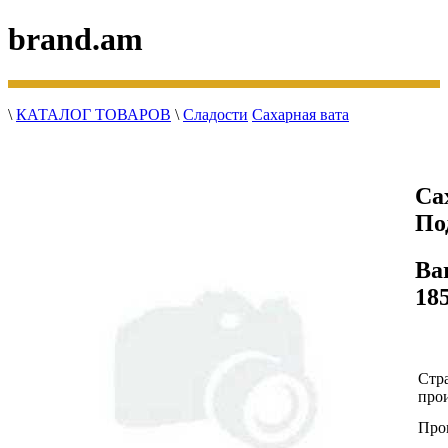
brand.am
\
КАТАЛОГ ТОВАРОВ
\
Сладости
Сахарная вата
Са
По
Ba
18
Стр
прои
Про