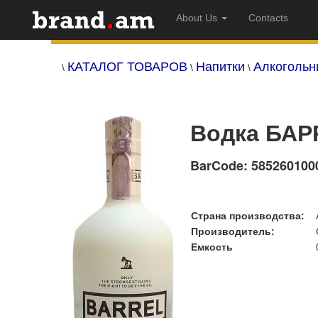
About Us
Contacts
КАТАЛОГ ТОВАРОВ
Напитки
Алкогольн
\
\
\
Водка БАР
BarCode: 585260100
Страна производства:
Производитель:
Емкость