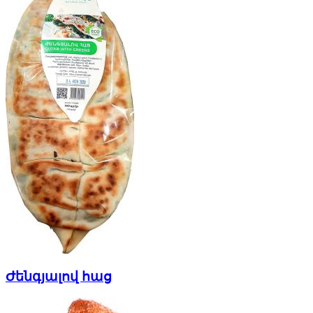
Ժենգյալով հաց