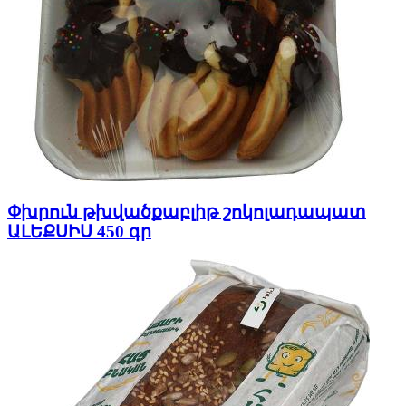
Փխրուն թխվածքաբլիթ շոկոլադապատ
ԱԼԵՔՍԻՍ 450 գր