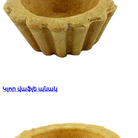
Կլոր վաֆլե պնակ