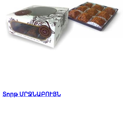
Տորթ ՄՐՋՆԱԲՈՒՅՆ