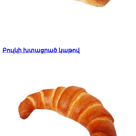
Բուլկի խտացրած կաթով