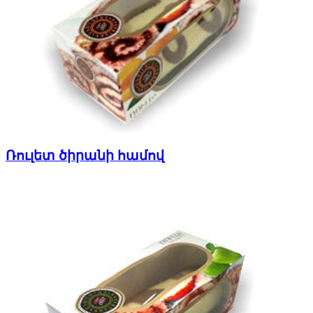
Ռուլետ ծիրանի համով