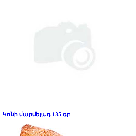
Կոնի մարմելադ 135 գր