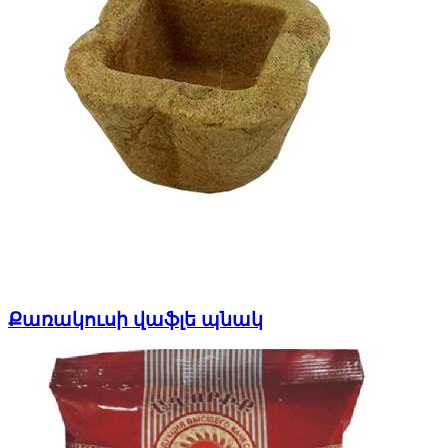
Քառակուսի վաֆլե պնակ