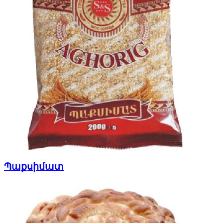
Պաքսիմատ