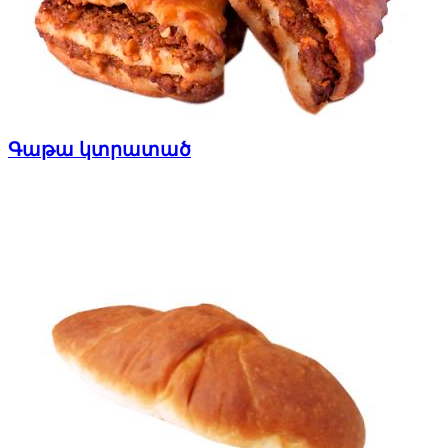
Գաթա կտրատած