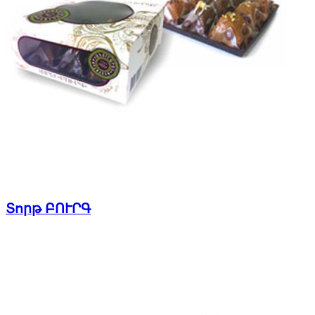
Տորթ ԲՈՒՐԳ