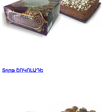
Տորթ ՇՈԿՈԼԱԴԵ