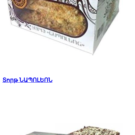
Տորթ ՆԱՊՈԼԵՈՆ