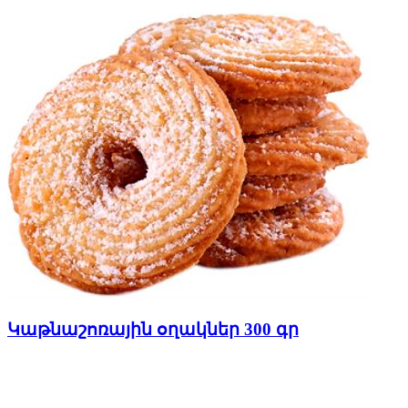
Կաթնաշոռային օղակներ 300 գր