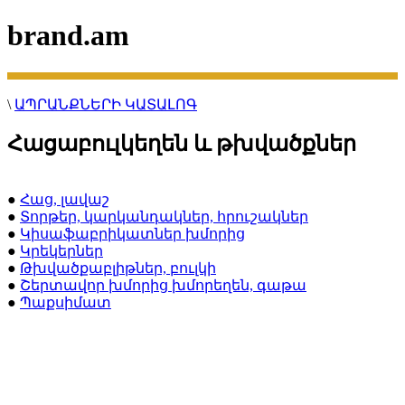
brand.am
\
ԱՊՐԱՆՔՆԵՐԻ ԿԱՏԱԼՈԳ
Հացաբուլկեղեն և թխվածքներ
●
Հաց, լավաշ
●
Տորթեր, կարկանդակներ, հրուշակներ
●
Կիսաֆաբրիկատներ խմորից
●
Կրեկերներ
●
Թխվածքաբլիթներ, բուլկի
●
Շերտավոր խմորից խմորեղեն, գաթա
●
Պաքսիմատ