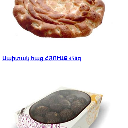
Սպիտակ հաց ՀՅՈՒՍՔ 450գ