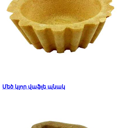
Մեծ կլոր վաֆլե պնակ