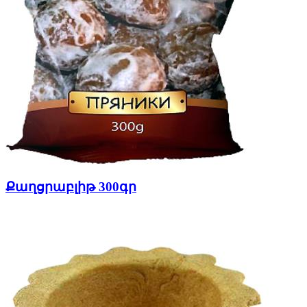
Քաղցրաբլիթ 300գր