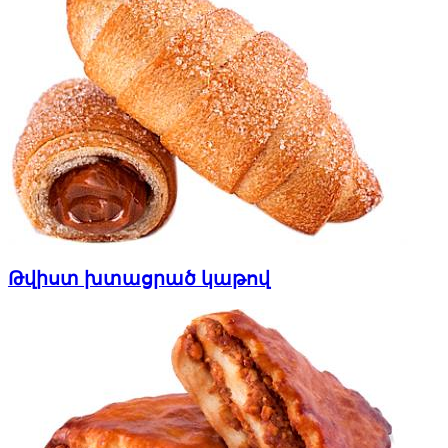
Թվիստ խտացրած կաթով