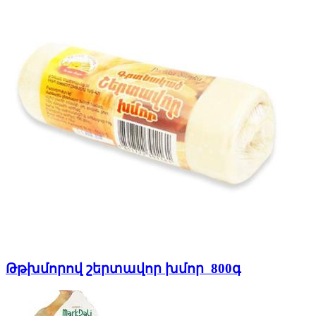
Թթխմորով շերտավոր խմոր 800գ