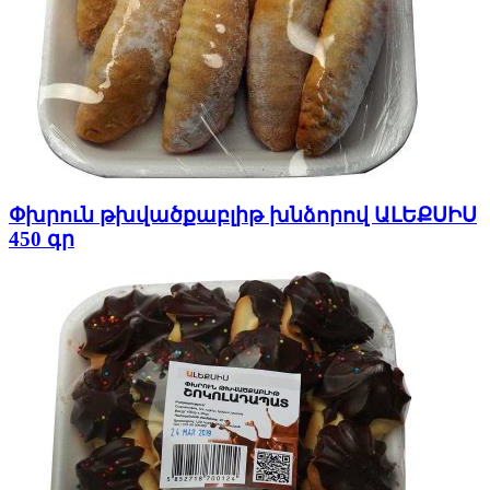
Փխրուն թխվածքաբլիթ խնձորով ԱԼԵՔՍԻՍ
450 գր