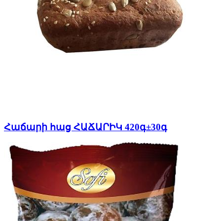
Հաճարի հաց ՀԱՃԱՐԻԿ 420գ±30գ