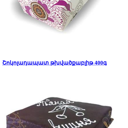
Շոկոլադապատ թխվածքաբլիթ 400գ