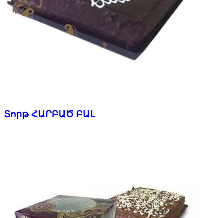
Տորթ ՀԱՐԲԱԾ ԲԱԼ