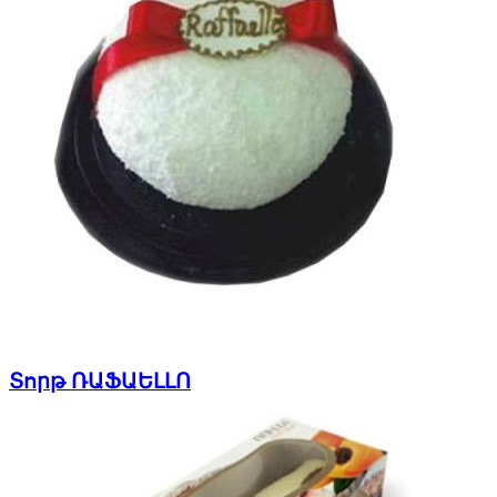
Տորթ ՌԱՖԱԵԼԼՈ