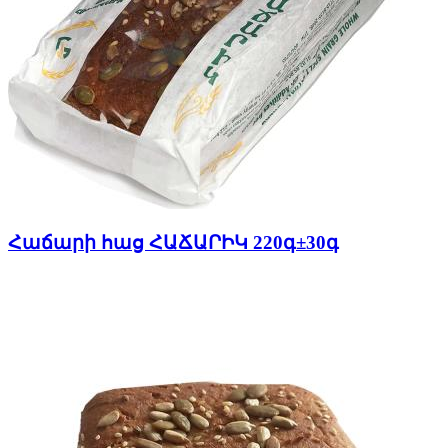
Հաճարի հաց ՀԱՃԱՐԻԿ 220գ±30գ