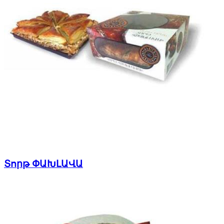
Տորթ ՓԱԽԼԱՎԱ