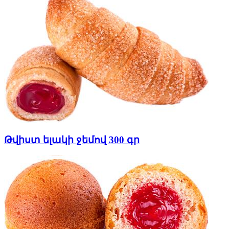
Թվիստ ելակի ջեմով 300 գր