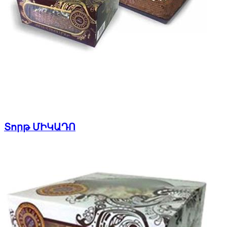
Տորթ ՄԻԿԱԴՈ