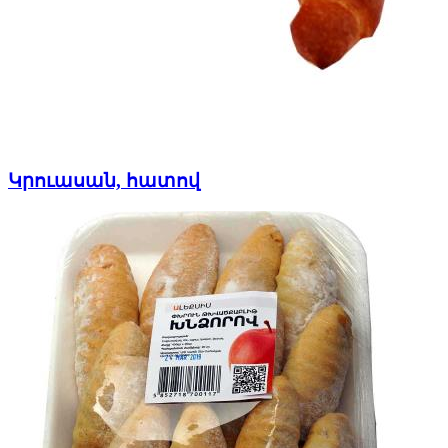
Կրուասան, հատով