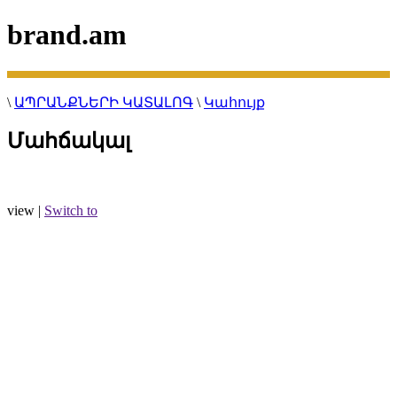
brand.am
\
ԱՊՐԱՆՔՆԵՐԻ ԿԱՏԱԼՈԳ
\
Կահույք
Մահճակալ
view |
Switch to